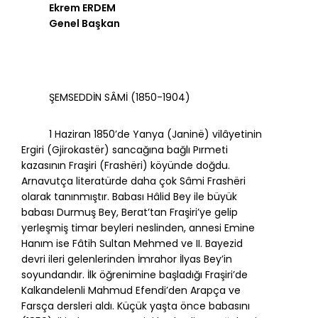
Ekrem ERDEM
Genel Başkan
ŞEMSEDDİN SÂMİ (1850-1904)
1 Haziran 1850’de Yanya (Janinë) vilâyetinin
Ergiri (Gjirokastër) sancağına bağlı Pırmeti
kazasının Fraşiri (Frashëri) köyünde doğdu.
Arnavutça literatürde daha çok Sâmi Frashëri
olarak tanınmıştır. Babası Hâlid Bey ile büyük
babası Durmuş Bey, Berat’tan Fraşiri’ye gelip
yerleşmiş timar beyleri neslinden, annesi Emine
Hanım ise Fâtih Sultan Mehmed ve II. Bayezid
devri ileri gelenlerinden İmrahor İlyas Bey’in
soyundandır. İlk öğrenimine başladığı Fraşiri’de
Kalkandelenli Mahmud Efendi’den Arapça ve
Farsça dersleri aldı. Küçük yaşta önce babasını