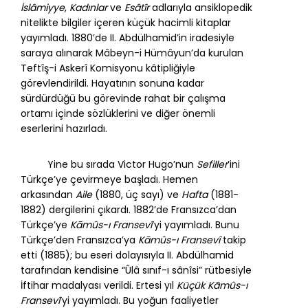
İslâmiyye
,
Kadınlar
ve
Esâtîr
adlarıyla ansiklopedik
nitelikte bilgiler içeren küçük hacimli kitaplar
yayımladı. 1880’de II. Abdülhamid’in iradesiyle
saraya alınarak Mâbeyn-i Hümâyun’da kurulan
Teftîş-i Askerî Komisyonu kâtipliğiyle
görevlendirildi. Hayatının sonuna kadar
sürdürdüğü bu görevinde rahat bir çalışma
ortamı içinde sözlüklerini ve diğer önemli
eserlerini hazırladı.
Yine bu sırada Victor Hugo’nun
Sefiller
’ini
Türkçe’ye çevirmeye başladı. Hemen
arkasından
Aile
(1880, üç sayı) ve
Hafta
(1881-
1882) dergilerini çıkardı. 1882’de Fransızca’dan
Türkçe’ye
Kāmûs-ı Fransevî
’yi yayımladı. Bunu
Türkçe’den Fransızca’ya
Kāmûs-ı Fransevî
takip
etti (1885); bu eseri dolayısıyla II. Abdülhamid
tarafından kendisine “Ûlâ sınıf-ı sânîsi” rütbesiyle
İftihar madalyası verildi. Ertesi yıl
Küçük Kāmûs-ı
Fransevî
’yi yayımladı. Bu yoğun faaliyetler