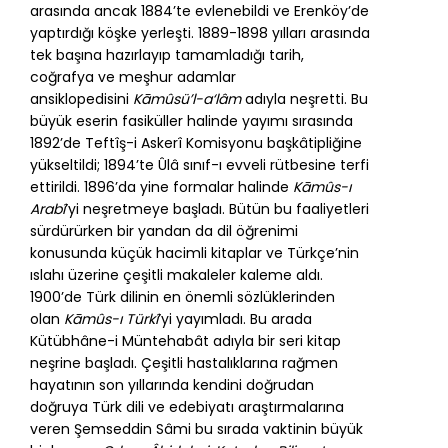
arasında ancak 1884’te evlenebildi ve Erenköy’de
yaptırdığı köşke yerleşti. 1889-1898 yılları arasında
tek başına hazırlayıp tamamladığı tarih,
coğrafya ve meşhur adamlar
ansiklopedisini
Kāmûsü’l-a‘lâm
adıyla neşretti. Bu
büyük eserin fasiküller halinde yayımı sırasında
1892’de Teftîş-i Askerî Komisyonu başkâtipliğine
yükseltildi; 1894’te Ûlâ sınıf-ı evveli rütbesine terfi
ettirildi. 1896’da yine formalar halinde
Kāmûs-ı
Arabî
’yi neşretmeye başladı. Bütün bu faaliyetleri
sürdürürken bir yandan da dil öğrenimi
konusunda küçük hacimli kitaplar ve Türkçe’nin
ıslahı üzerine çeşitli makaleler kaleme aldı.
1900’de Türk dilinin en önemli sözlüklerinden
olan
Kāmûs-ı Türkî
’yi yayımladı. Bu arada
Kütübhâne-i Müntehabât adıyla bir seri kitap
neşrine başladı. Çeşitli hastalıklarına rağmen
hayatının son yıllarında kendini doğrudan
doğruya Türk dili ve edebiyatı araştırmalarına
veren Şemseddin Sâmi bu sırada vaktinin büyük