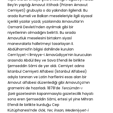
Bey’in yaptığı Arnavut ittihadı (Prizren Arnavut
Cemiyeti) grubuyla o da yakından ilgilendi. Bu
arada Rumeli ve Balkan meseleleriyle ilgili siyasal
içerikli yazılar yazdı; yazılarında Arnavutlar’ın
Osmanlı Devleti’nden ayrılmak gibi bir
niyetlerinin olmadığını belirtti. Bu sırada
Arnavutluk meselesini birtakım siyasî
manevralarla halletmeyi tasarlayan II.
Abdülhamid’in bilgisi dahilinde kurulan
Cem‘iyyet-i İlmiyye-i Arnavûdiyye’nin kurucuları
arasında Abdül Bey ve Sava Efendi ile birlikte
Şemseddin Sâmi de yer aldı. Cemiyet adına
İstanbul Cemiyeti Alfabesi (İstanbul Alfabesi)
adıyla tanınan ve Latin harflerini esas alan bir
Arnavut alfabesi düzenlediği gibi Arnavutça’nın
gramerini de hazırladı. 1878’de
Tercümân-ı
Şark
gazetesinin kapanmasıyla gazetecilik hayatı
sona eren Şemseddin Sâmi, ertesi yıl yine Mihran
Efendi ile birlikte kurduğu Cep
Kütüphanesi’nde
Gök
,
Yer
,
İnsan
,
Medeniyyet-i