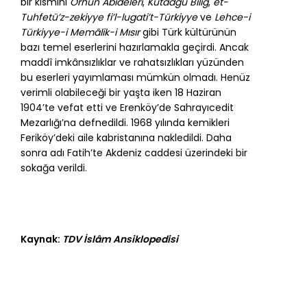
bir kısmını
Orhun Âbideleri
,
Kutadgu Bilig
,
et-
Tuhfetü’z-zekiyye fi’l-lugati’t-Türkiyye
ve
Lehce-i
Türkiyye-i Memâlik-i Mısır
gibi Türk kültürünün
bazı temel eserlerini hazırlamakla geçirdi. Ancak
maddî imkânsızlıklar ve rahatsızlıkları yüzünden
bu eserleri yayımlaması mümkün olmadı. Henüz
verimli olabileceği bir yaşta iken 18 Haziran
1904’te vefat etti ve Erenköy’de Sahrayıcedit
Mezarlığı’na defnedildi. 1968 yılında kemikleri
Feriköy’deki aile kabristanına nakledildi. Daha
sonra adı Fatih’te Akdeniz caddesi üzerindeki bir
sokağa verildi.
Kaynak:
TDV İslâm Ansiklopedisi