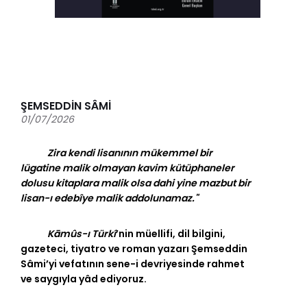
ŞEMSEDDİN SÂMİ
01/07/2026
Zira kendi lisanının mükemmel bir
lügatine malik olmayan kavim kütüphaneler
dolusu kitaplara malik olsa dahi yine mazbut bir
lisan-ı edebîye malik addolunamaz."
Kāmûs-ı Türkî
’nin müellifi, dil bilgini,
gazeteci, tiyatro ve roman yazarı Şemseddin
Sâmi’yi vefatının sene-i devriyesinde rahmet
ve saygıyla yâd ediyoruz.