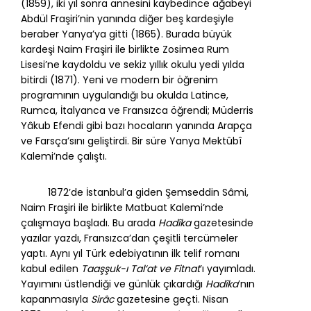
(1859), iki yıl sonra annesini kaybedince ağabeyi
Abdül Fraşiri’nin yanında diğer beş kardeşiyle
beraber Yanya’ya gitti (1865). Burada büyük
kardeşi Naim Fraşiri ile birlikte Zosimea Rum
Lisesi’ne kaydoldu ve sekiz yıllık okulu yedi yılda
bitirdi (1871). Yeni ve modern bir öğrenim
programının uygulandığı bu okulda Latince,
Rumca, İtalyanca ve Fransızca öğrendi; Müderris
Yâkub Efendi gibi bazı hocaların yanında Arapça
ve Farsça’sını geliştirdi. Bir süre Yanya Mektûbî
Kalemi’nde çalıştı.
1872’de İstanbul’a giden Şemseddin Sâmi,
Naim Fraşiri ile birlikte Matbuat Kalemi’nde
çalışmaya başladı. Bu arada
Hadîka
gazetesinde
yazılar yazdı, Fransızca’dan çeşitli tercümeler
yaptı. Aynı yıl Türk edebiyatının ilk telif romanı
kabul edilen
Taaşşuk-ı Tal‘at ve Fitnat
’ı yayımladı.
Yayımını üstlendiği ve günlük çıkardığı
Hadîka
’nın
kapanmasıyla
Sirâc
gazetesine geçti. Nisan