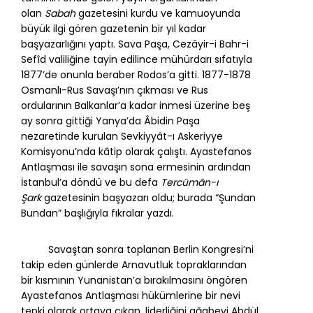
olan
Sabah
gazetesini kurdu ve kamuoyunda
büyük ilgi gören gazetenin bir yıl kadar
başyazarlığını yaptı. Sava Paşa, Cezâyir-i Bahr-i
Sefîd valiliğine tayin edilince mühürdarı sıfatıyla
1877’de onunla beraber Rodos’a gitti. 1877-1878
Osmanlı-Rus Savaşı’nın çıkması ve Rus
ordularının Balkanlar’a kadar inmesi üzerine beş
ay sonra gittiği Yanya’da Âbidin Paşa
nezaretinde kurulan Sevkiyyât-ı Askeriyye
Komisyonu’nda kâtip olarak çalıştı. Ayastefanos
Antlaşması ile savaşın sona ermesinin ardından
İstanbul’a döndü ve bu defa
Tercümân-ı
Şark
gazetesinin başyazarı oldu; burada “Şundan
Bundan” başlığıyla fıkralar yazdı.
Savaştan sonra toplanan Berlin Kongresi’ni
takip eden günlerde Arnavutluk topraklarından
bir kısmının Yunanistan’a bırakılmasını öngören
Ayastefanos Antlaşması hükümlerine bir nevi
tepki olarak ortaya çıkan, liderliğini ağabeyi Abdül