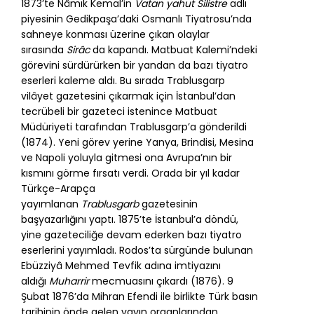
1873’te Nâmık Kemal’in
Vatan yahut Silistre
adlı
piyesinin Gedikpaşa’daki Osmanlı Tiyatrosu’nda
sahneye konması üzerine çıkan olaylar
sırasında
Sirâc
da kapandı. Matbuat Kalemi’ndeki
görevini sürdürürken bir yandan da bazı tiyatro
eserleri kaleme aldı. Bu sırada Trablusgarp
vilâyet gazetesini çıkarmak için İstanbul’dan
tecrübeli bir gazeteci istenince Matbuat
Müdüriyeti tarafından Trablusgarp’a gönderildi
(1874). Yeni görev yerine Yanya, Brindisi, Mesina
ve Napoli yoluyla gitmesi ona Avrupa’nın bir
kısmını görme fırsatı verdi. Orada bir yıl kadar
Türkçe-Arapça
yayımlanan
Trablusgarb
gazetesinin
başyazarlığını yaptı. 1875’te İstanbul’a döndü,
yine gazeteciliğe devam ederken bazı tiyatro
eserlerini yayımladı. Rodos’ta sürgünde bulunan
Ebüzziyâ Mehmed Tevfik adına imtiyazını
aldığı
Muharrir
mecmuasını çıkardı (1876). 9
Şubat 1876’da Mihran Efendi ile birlikte Türk basın
tarihinin önde gelen yayın organlarından