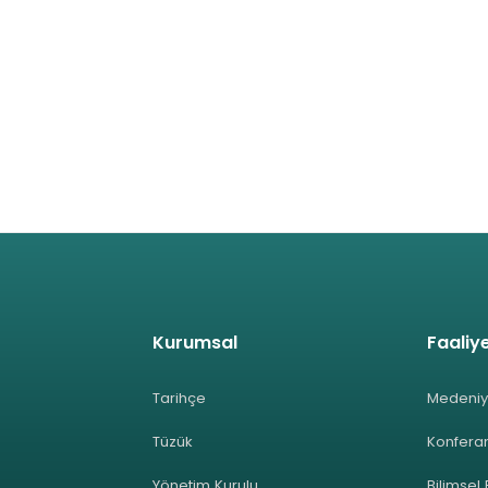
Kurumsal
Faaliye
Tarihçe
Medeniy
Tüzük
Konferan
Yönetim Kurulu
Bilimsel 