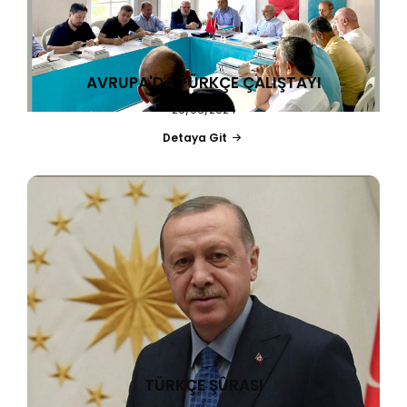
AVRUPA'DA TÜRKÇE ÇALIŞTAYI
29/06/2024
Detaya Git
TÜRKÇE ŞÛRASI