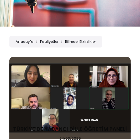
Anasayfa
Faaliyetler
Bilimsel Etkinlikler
TÜRKİYE’DE YABANCI DİLLE ÖĞRETİM PANELİ
24/03/2026