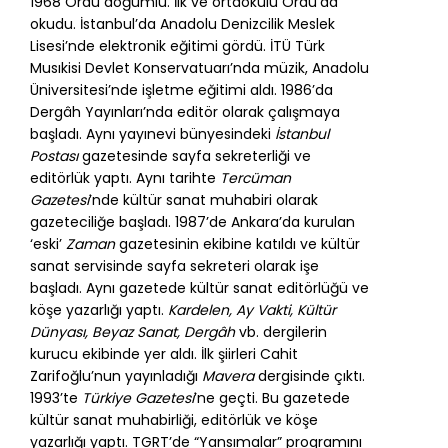
1968 Ordu doğumlu. İlk ve ortaokulu Ordu’da
okudu. İstanbul’da Anadolu Denizcilik Meslek
Lisesi’nde elektronik eğitimi gördü. İTÜ Türk
Musıkisi Devlet Konservatuarı’nda müzik, Anadolu
Üniversitesi’nde işletme eğitimi aldı. 1986’da
Dergâh Yayınları’nda editör olarak çalışmaya
başladı. Aynı yayınevi bünyesindeki
İstanbul
Postası
gazetesinde sayfa sekreterliği ve
editörlük yaptı. Aynı tarihte
Tercüman
Gazetesi
’nde kültür sanat muhabiri olarak
gazeteciliğe başladı. 1987’de Ankara’da kurulan
‘eski’
Zaman
gazetesinin ekibine katıldı ve kültür
sanat servisinde sayfa sekreteri olarak işe
başladı. Aynı gazetede kültür sanat editörlüğü ve
köşe yazarlığı yaptı.
Kardelen, Ay Vakti, Kültür
Dünyası, Beyaz Sanat, Dergâh
vb. dergilerin
kurucu ekibinde yer aldı. İlk şiirleri Cahit
Zarifoğlu’nun yayınladığı
Mavera
dergisinde çıktı.
1993’te
Türkiye Gazetesi
’ne geçti. Bu gazetede
kültür sanat muhabirliği, editörlük ve köşe
yazarlığı yaptı. TGRT’de “Yansımalar” programını