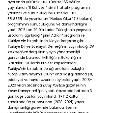
aynı anda yürüttü. TRT TÜRK’te 165 bölüm
yayınlanan “11 Kahvesi” isimli haftalık programın
yapımcı ve sunuculuğunu üstlendi. TRT
BELGESEL’de yayınlanan “Herkes Okur” (13 bölüm)
programının sunuculuğunu ve danışmanlığını
yaptı. 2015’ten 2019’a kadar Türk şiirinin yaşayan
ustalarını ağırladığı “Şiirin Atlıları” programı ile
Türkiye’nin birçok ilinde izleyici karşısına çıktı.
Türkiye Dil ve Edebiyat Derneği’nin yayımladığı
Dil
ve Edebiyat
dergisinin yayın yönetmenliği
görevinde bulundu. Milli Eğitim Bakanlığı’nın
‘Yazarlar Okullarda Projesi’ kapsamında
Türkiye’nin birçok ilinde öğrencilerle buluştu.
“Kitap Bizim Neyimiz Olur?” ana başlığı altında şiir,
edebiyat ve hayat üzerine söyleşiler yaptı. 2018-
2020 yılları arasında
Diriliş Postası
gazetesinin
Yayın Danışmanlığı’nı yaptı. Gazetede haftada 3
gün köşe yazıları yayımlandı. TRT 2 Kültür
Kanalı’nda üç yıl boyunca (2018-2021) yayın
danışmanlığı görevinde bulundu. Esenler
Belediyesi’nde kültür danışmanlığı yaptı. Radyo