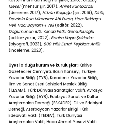
Mesel
(mensur şiir, 2017),
Ahiret Kumbarası
(deneme, 2017),
Hüzün Boşluğu
(şiir, 2019),
Diriliş
Devrinin Ruh Mimarları: Ahi Evran, Hacı Bektaş-ı
Veli, Hacı Bayram-ı Veli
(editör, 2022),
Doğumunun 100. Yılında Fethi Gemuhluoğlu
(editör-yazar, 2022),
Benim Kayıp Şairlerim
(biyografi, 2023),
800 Yıllık Esnaf Teşkilatı: Ahilik
(inceleme, 2023).
Üyesi olduğu kurum ve kuruluşlar:
Türkiye
Gazeteciler Cemiyeti, Basın Konseyi, Türkiye
Yazarlar Birliği (TYB), Karadeniz Yazarlar Birliği,
İlim ve Sanat Eseri Sahipleri Meslek Birliği
(İLESAM), Türk Dünyası Sanatçılar Vakfı, Avrasya
Yazarlar Birliği (AYB), Edebiyat Sanat ve Kültür
Araştırmaları Derneği (ESKADER), Dil ve Edebiyat
Derneği, Azerbaycan Yazarlar Birliği, Türk
Edebiyatı Vakfı (TEDEV), Türk Dünyası
Araştırmaları Vakfı, Hoca Ahmet Yesevi Vakfı.