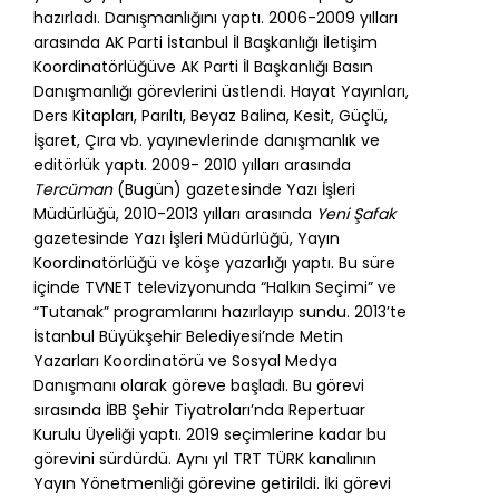
hazırladı. Danışmanlığını yaptı. 2006-2009 yılları
arasında AK Parti İstanbul İl Başkanlığı İletişim
Koordinatörlüğüve AK Parti İl Başkanlığı Basın
Danışmanlığı görevlerini üstlendi. Hayat Yayınları,
Ders Kitapları, Parıltı, Beyaz Balina, Kesit, Güçlü,
İşaret, Çıra vb. yayınevlerinde danışmanlık ve
editörlük yaptı. 2009- 2010 yılları arasında
Tercüman
(Bugün) gazetesinde Yazı İşleri
Müdürlüğü, 2010-2013 yılları arasında
Yeni Şafak
gazetesinde Yazı İşleri Müdürlüğü, Yayın
Koordinatörlüğü ve köşe yazarlığı yaptı. Bu süre
içinde TVNET televizyonunda “Halkın Seçimi” ve
“Tutanak” programlarını hazırlayıp sundu. 2013’te
İstanbul Büyükşehir Belediyesi’nde Metin
Yazarları Koordinatörü ve Sosyal Medya
Danışmanı olarak göreve başladı. Bu görevi
sırasında İBB Şehir Tiyatroları’nda Repertuar
Kurulu Üyeliği yaptı. 2019 seçimlerine kadar bu
görevini sürdürdü. Aynı yıl TRT TÜRK kanalının
Yayın Yönetmenliği görevine getirildi. İki görevi