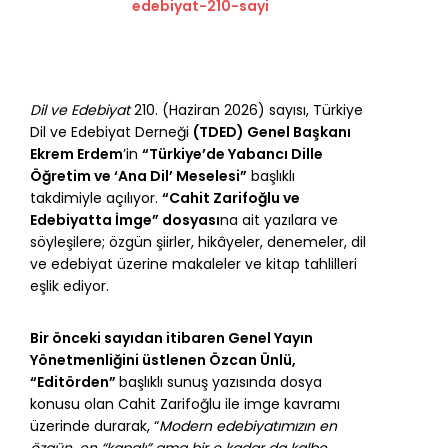
edebiyat-210-sayi
Dil ve Edebiyat
210. (Haziran 2026) sayısı, Türkiye
Dil ve Edebiyat Derneği
(TDED) Genel Başkanı
Ekrem Erdem
’in
“Türkiye’de Yabancı Dille
Öğretim ve ‘Ana Dil’ Meselesi”
başlıklı
takdimiyle açılıyor.
“Cahit Zarifoğlu ve
Edebiyatta İmge” dosyası
na ait yazılara ve
söyleşilere; özgün şiirler, hikâyeler, denemeler, dil
ve edebiyat üzerine makaleler ve kitap tahlilleri
eşlik ediyor.
Bir önceki sayıdan itibaren Genel Yayın
Yönetmenliğini üstlenen Özcan Ünlü,
“Editörden”
başlıklı sunuş yazısında dosya
konusu olan Cahit Zarifoğlu ile imge kavramı
üzerinde durarak, “
Modern edebiyatımızın en
özgün, en “kapalı” ama bir o kadar da kalbe