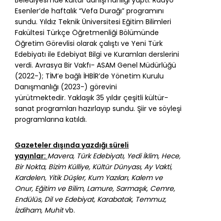
Esenler’de haftalık “Vefa Durağı” programını
sundu. Yıldız Teknik Üniversitesi Eğitim Bilimleri
Fakültesi Türkçe Öğretmenliği Bölümünde
Öğretim Görevlisi olarak çalıştı ve Yeni Türk
Edebiyatı ile Edebiyat Bilgi ve Kuramları derslerini
verdi. Avrasya Bir Vakfı- ASAM Genel Müdürlüğü
(2022-); TİM’e bağlı İHBİR’de Yönetim Kurulu
Danışmanlığı (2023-) görevini
yürütmektedir. Yaklaşık 35 yıldır çeşitli kültür-
sanat programları hazırlayıp sundu. Şiir ve söyleşi
programlarına katıldı.
Gazeteler dışında yazdığı süreli
yayınlar:
Mavera, Türk Edebiyatı, Yedi İklim, Hece,
Bir Nokta, Bizim Külliye, Kültür Dünyası, Ay Vakti,
Kardelen, Yitik Düşler, Kum Yazıları, Kalem ve
Onur, Eğitim ve Bilim, Lamure, Sarmaşık, Cemre,
Endülüs, Dil ve Edebiyat, Karabatak, Temmuz,
İzdiham, Muhit
vb.