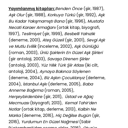
Yayımlanmış kitapları:
Benden Önce
(şiir, 1987),
Aşk Olur
(şiir, 1988),
Korkuya Türkü
(şiir, 1992),
Aşk
Bu Kadar Yakışmamıştı Bana
(şiir, 1996),
Mustafa
Necati Karaer Armağanı
(ortak kitap, biyografi,
1997),
Teslimiyet
(şiir, 1999),
Besbelli Yalnızlık
(deneme, 2001),
Ateş Güzeli
(şiir, 2001),
Sevgi Aşk
ve Mutlu Evlilik
(inceleme, 2002),
Aşk Günlüğü
(roman, 2003),
Ünlü Şairlerin En Güzel Aşk Şiirleri
(şiir antoloji, 2003),
Savaşa Direnen Şiirler
(antoloji, 2003),
Yüz Yıllık Türk Şiir Atlası
(iki cilt,
antoloji, 2004),
Aynaya Bakınca Söylenen
(deneme, 2004),
Biz Aşkın Çocuklarıyız
(derleme,
2004),
İstanbul Aşkı
(derleme, 2005),
Baba
Anneme Bağırma
(roman, 2005),
Herşeybirdenbire
(şiir, 2011),
Üstad ve Ağaç
Mecmuası
(biyografi, 2013),
Kemal Tahir’den
Notlar
(ortak kitap, derleme, 2013),
Kalbin Ne
Marka
(deneme, 2016),
Hiç Değilse Bugün
(şiir,
2016),
Yurdumun En Güzel Nağmesi
(Sabir
Rüstemhanlı’dan seçme şiirler, 2016),
Otuzüç