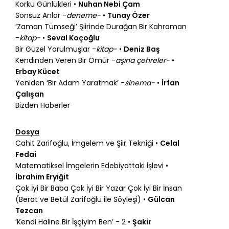
Korku Günlükleri •
Nuhan Nebi Çam
Sonsuz Anlar -
deneme-
•
Tunay Özer
‘Zaman Tümseği’ Şiirinde Durağan Bir Kahraman
-
kitap-
•
Seval Koçoğlu
Bir Güzel Yorulmuşlar -
kitap-
•
Deniz Baş
Kendinden Veren Bir Ömür -
aşina çehreler-
•
Erbay Kücet
Yeniden ‘Bir Adam Yaratmak’ -
sinema-
•
İrfan
Çalışan
Bizden Haberler
Dosya
Cahit Zarifoğlu, İmgelem ve Şiir Tekniği •
Celal
Fedai
Matematiksel İmgelerin Edebiyattaki İşlevi •
İbrahim Eryiğit
Çok İyi Bir Baba Çok İyi Bir Yazar Çok İyi Bir İnsan
(Berat ve Betül Zarifoğlu ile Söyleşi) •
Gülcan
Tezcan
‘Kendi Haline Bir İşçiyim Ben’ - 2 •
Şakir