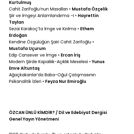
Kurtulmuş
Cahit Zarifoğlu’nun Masalları •
Mustafa Özçelik
Şiir ve İmgeyi Anlamlandırma -I •
Hayrettin
Taylan
Sezai Karakoç’ta İmge ve Kırılma •
Ethem
Erdoğan
Kendine Özgülüğün Şairi Cahit Zarifoğlu •
Mustafa Uçurum
Edip Cansever ve İmge •
Ercan İriş
Modern Şiirde Kapalılık-Açıklık Meselesi •
Yunus
Emre Altuntaş
Ağaçkakanlar’da Baba-Oğul Çatışmasının
Psikanalitik İzleri •
Feyza Nur Emiroğlu
ÖZCAN ÜNLÜ KİMDİR? / Dil ve Edebiyat Dergisi
Genel Yayın Yönetmeni