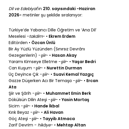
Dil ve Edebiyat
'ın
210. sayısındaki -Haziran
2026-
metinler şu şekilde sıralanıyor:
Türkiye’de Yabancı Dille Öğretim ve ‘Ana Dil’
Meselesi -
takdim
- •
Ekrem Erdem
Editörden •
Özcan Ünlü
Bir Ay Yüzlü Yüzünden (Sınırsız Devrânı
Gezegenlerin) -
şiir
- •
Hasan Akay
Yaramı Kimseye Elletme -
şiir
- •
Yaşar Bedri
Can Kuşum -
şiir
- •
Nurettin Durman
Üç Deyince Çık -
şiir
- •
Suavi Kemal Yazgıç
Gazze Düşerken Acı Bir Temaşa -
şiir
- •
Ercan
Ata
Şiir ve Şârih -
şiir
- •
Muhammet Emin Berk
Dökülsün Dilin Ateşi -
şiir
- •
Yasin Mortaş
Sicim -
şiir
- •
Hande İkbal
Kırık Beyaz -
şiir
- •
Ali Havan
Göç Ateşi -
şiir
- •
Tayyib Atmaca
Zarif Devrim -
hikâye
- •
Mehtap Altan