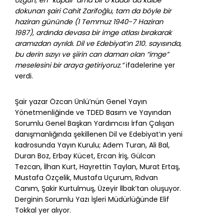
dokunan şairi Ca­hit Zarifoğlu, tam da böyle bir
haziran gününde (1 Temmuz 1940-7 Haziran
1987), ardında devasa bir imge atlası bırakarak
aramızdan ayrıldı. Dil ve Edebiyat’ın 210. sayısında,
bu derin sızıyı ve şiirin can damarı olan “imge”
mese­lesini bir araya getiriyoruz.”
ifadelerine yer
verdi.
Şair yazar Özcan Ünlü’nün Genel Yayın
Yönetmenliğinde ve TDED Basım ve Yayından
Sorumlu Genel Başkan Yardımcısı İrfan Çalışan
danışmanlığında şekillenen Dil ve Edebiyat’ın yeni
kadrosunda Yayın Kurulu; Adem Turan, Ali Bal,
Duran Boz, Erbay Kücet, Ercan İriş, Gülcan
Tezcan, İlhan Kurt, Hayrettin Taylan, Murat Ertaş,
Mustafa Özçelik, Mustafa Uçurum, Rıdvan
Canım, Şakir Kurtulmuş, Üzeyir İlbak’tan oluşuyor.
Derginin Sorumlu Yazı İşleri Müdürlüğünde Elif
Tokkal yer alıyor.