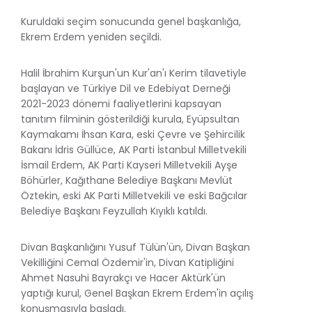
Kuruldaki seçim sonucunda genel başkanlığa,
Ekrem Erdem yeniden seçildi.
Halil İbrahim Kurşun'un Kur'an'ı Kerim tilavetiyle
başlayan ve Türkiye Dil ve Edebiyat Derneği
2021-2023 dönemi faaliyetlerini kapsayan
tanıtım filminin gösterildiği kurula, Eyüpsultan
Kaymakamı İhsan Kara, eski Çevre ve Şehircilik
Bakanı İdris Güllüce, AK Parti İstanbul Milletvekili
İsmail Erdem, AK Parti Kayseri Milletvekili Ayşe
Böhürler, Kağıthane Belediye Başkanı Mevlüt
Öztekin, eski AK Parti Milletvekili ve eski Bağcılar
Belediye Başkanı Feyzullah Kıyıklı katıldı.
Divan Başkanlığını Yusuf Tülün'ün, Divan Başkan
Vekilliğini Cemal Özdemir'in, Divan Katipliğini
Ahmet Nasuhi Bayrakçı ve Hacer Aktürk'ün
yaptığı kurul, Genel Başkan Ekrem Erdem'in açılış
konuşmasıyla başladı.