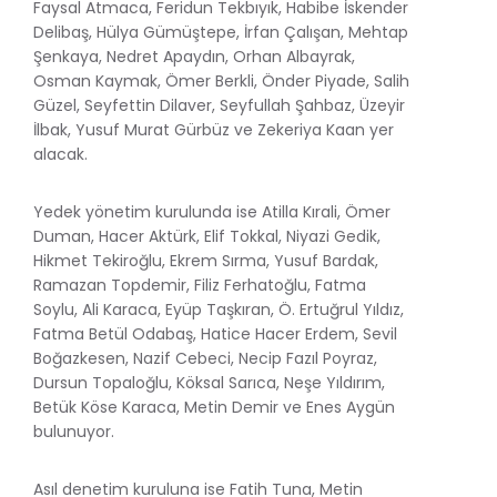
Faysal Atmaca, Feridun Tekbıyık, Habibe İskender
Delibaş, Hülya Gümüştepe, İrfan Çalışan, Mehtap
Şenkaya, Nedret Apaydın, Orhan Albayrak,
Osman Kaymak, Ömer Berkli, Önder Piyade, Salih
Güzel, Seyfettin Dilaver, Seyfullah Şahbaz, Üzeyir
İlbak, Yusuf Murat Gürbüz ve Zekeriya Kaan yer
alacak.
Yedek yönetim kurulunda ise Atilla Kırali, Ömer
Duman, Hacer Aktürk, Elif Tokkal, Niyazi Gedik,
Hikmet Tekiroğlu, Ekrem Sırma, Yusuf Bardak,
Ramazan Topdemir, Filiz Ferhatoğlu, Fatma
Soylu, Ali Karaca, Eyüp Taşkıran, Ö. Ertuğrul Yıldız,
Fatma Betül Odabaş, Hatice Hacer Erdem, Sevil
Boğazkesen, Nazif Cebeci, Necip Fazıl Poyraz,
Dursun Topaloğlu, Köksal Sarıca, Neşe Yıldırım,
Betük Köse Karaca, Metin Demir ve Enes Aygün
bulunuyor.
Asıl denetim kuruluna ise Fatih Tuna, Metin