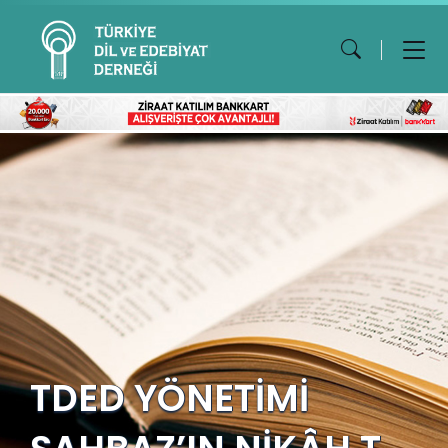
TDED YÖNETİMİ