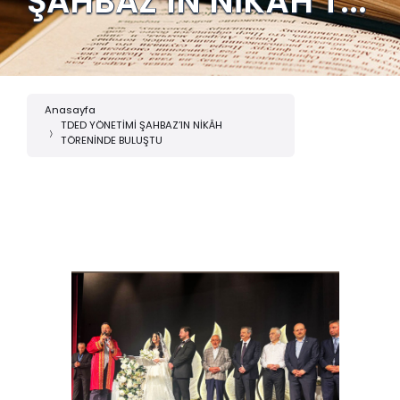
ŞAHBAZ’IN NİKÂH T...
Anasayfa
TDED YÖNETİMİ ŞAHBAZ’IN NİKÂH
TÖRENİNDE BULUŞTU