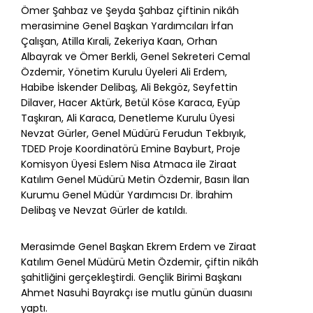
Ömer Şahbaz ve Şeyda Şahbaz çiftinin nikâh
merasimine Genel Başkan Yardımcıları İrfan
Çalışan, Atilla Kırali, Zekeriya Kaan, Orhan
Albayrak ve Ömer Berkli, Genel Sekreteri Cemal
Özdemir, Yönetim Kurulu Üyeleri Ali Erdem,
Habibe İskender Delibaş, Ali Bekgöz, Seyfettin
Dilaver, Hacer Aktürk, Betül Köse Karaca, Eyüp
Taşkıran, Ali Karaca, Denetleme Kurulu Üyesi
Nevzat Gürler, Genel Müdürü Ferudun Tekbıyık,
TDED Proje Koordinatörü Emine Bayburt, Proje
Komisyon Üyesi Eslem Nisa Atmaca ile Ziraat
Katılım Genel Müdürü Metin Özdemir, Basın İlan
Kurumu Genel Müdür Yardımcısı Dr. İbrahim
Delibaş ve Nevzat Gürler de katıldı.
Merasimde Genel Başkan Ekrem Erdem ve Ziraat
Katılım Genel Müdürü Metin Özdemir, çiftin nikâh
şahitliğini gerçekleştirdi. Gençlik Birimi Başkanı
Ahmet Nasuhi Bayrakçı ise mutlu günün duasını
yaptı.