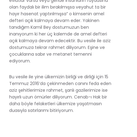
evlatlar varsa veya geride insanların faydasına
olan faydalı bir ilim bırakılmışsa veyahut ta bir
hayır hasenat yaptırılmışsa” o kimsenin amel
defteri açık kalmaya devam eder. Yakinen
tanıdığım Kamil Bey dostumuzun ben
inanıyorum ki her üç kalemde de amel defteri
açık kalmaya devam edecektir. Bu vesile ile aziz
dostumuza tekrar rahmet diliyorum. Eşine ve
çocuklarına sabır ve metanet temenni
ediyorum.
Bu vesile ile yine ülkemizin birliği ve dirliği için 15
Temmuz 2016’da çekinmeden canını feda eden
aziz şehitlerimize rahmet, şanlı gazilerimize ise
hayırlı uzun ömürler diliyorum. Cenab-ı Hak bir
daha böyle felaketleri ülkemize yaşatmasın
duasıyla satırlarımı bitiriyorum.