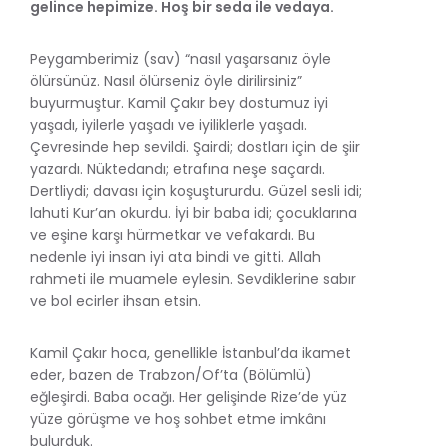
gelince hepimize. Hoş bir seda ile vedaya.
Peygamberimiz (sav) “nasıl yaşarsanız öyle
ölürsünüz. Nasıl ölürseniz öyle dirilirsiniz”
buyurmuştur. Kamil Çakır bey dostumuz iyi
yaşadı, iyilerle yaşadı ve iyiliklerle yaşadı.
Çevresinde hep sevildi. Şairdi; dostları için de şiir
yazardı. Nüktedandı; etrafına neşe saçardı.
Dertliydi; davası için koşuştururdu. Güzel sesli idi;
lahuti Kur’an okurdu. İyi bir baba idi; çocuklarına
ve eşine karşı hürmetkar ve vefakardı. Bu
nedenle iyi insan iyi ata bindi ve gitti. Allah
rahmeti ile muamele eylesin. Sevdiklerine sabır
ve bol ecirler ihsan etsin.
Kamil Çakır hoca, genellikle İstanbul’da ikamet
eder, bazen de Trabzon/Of’ta (Bölümlü)
eğleşirdi. Baba ocağı. Her gelişinde Rize’de yüz
yüze görüşme ve hoş sohbet etme imkânı
bulurduk.