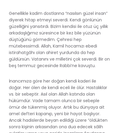
Genellikle kadim dostlarına “nasılsın güzel insan”
diyerek hitap etmeyi severdi. Kendi gönlünün
güzelliğini yansıtırdı. Bizim kendisi ile otuz üç yıllık
arkadaşlığımız süresince bir kez bile yüzünün
düştüğünü görmedim. Çehresi hep
mütebessimdi. Allah, Kamil hocamızı ebedi
istirahatgâhı olan ahiret yurdunda da hep
güldürsün. Vatanını ve milletini çok severdi. Bir on
beş temmuz gecesinde Rabbi’ne kavuştu.
İnancımıza göre her doğan kendi kaderi ile
doğar. Her ölen de kendi eceli ile ölür. Hastalıklar
vs. bir sebeptir. Asıl olan Allah katında olan
hükümdür. Vade tamam olunca bir sebeple
ömür de tükenmiş oluyor. Artık bu dünyaya ait
amel defteri kapanıp, yeni bir hayat başlıyor.
Ancak hadislerde beyan edildiği üzere “öldükten
sonra kişinin arkasından ona dua edecek sâlih