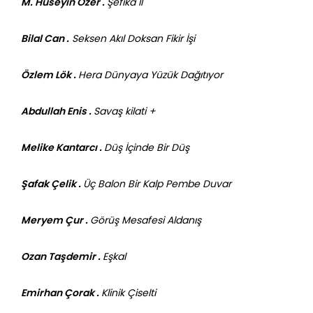
M. Hüseyin Özer .
Şefîka II
Bilal Can .
Seksen Akıl Doksan Fikir İşi
Özlem Lök .
Hera Dünyaya Yüzük Dağıtıyor
Abdullah Enis .
Savaş kilati +
Melike Kantarcı .
Düş İçinde Bir Düş
Şafak Çelik .
Üç Balon Bir Kalp Pembe Duvar
Meryem Çur .
Görüş Mesafesi Aldanış
Ozan Taşdemir .
Eşkal
Emirhan Çorak .
Klinik Çiselti