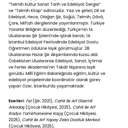
“Telmih Kültür Sanat Tarih ve Edebiyat Dergisi”
ve “Telmih Kitap” editörüdür. Yazı ve şiirleri; Dil ve
Edebiyat, Hece, Olağan Şiir, Söğüt, Telmih, Dâvâ,
Çare, Miftah dergilerinde yayımlanmıştır. Türkiye
Yazarlar Birliğinin düzenlediği; Türkçe’nin 14.
Uluslararası Şiir Şöleni’nde iştirak beratı, 14.
İstanbul Edebiyat Festivalinde Edebiyat Dostu
Öğretmen ödülüne layık görülmüştür. 28.
Uluslararası Hazar Şiir Akşamlarında kürsü aldı.
Özbekistan Uluslararası Edebiyat, Sanat, İçtimai
ve Fenler Akademisi'nin Takdir Nişanına layık
görüldü. Millî Eğitim Bakanlığında eğitim, kültür ve
edebiyat projelerinde koordinatör olarak görev
yapan Özer, İstanbul’da yaşamaktadır.
Eserleri:
Fel
(Şiir, 2021),
Cahit ile Arf Gizemli
Arkadaş
(Çocuk Hikâyesi, 2025),
Cahit ile Arf
Radyo Tamirhanesine Kaçış
(Çocuk Hikâyesi,
2025),
Cahit ile Arf Yapay Zeka Dostluk Merkezi
(Çocuk Hikâyesi, 2025),