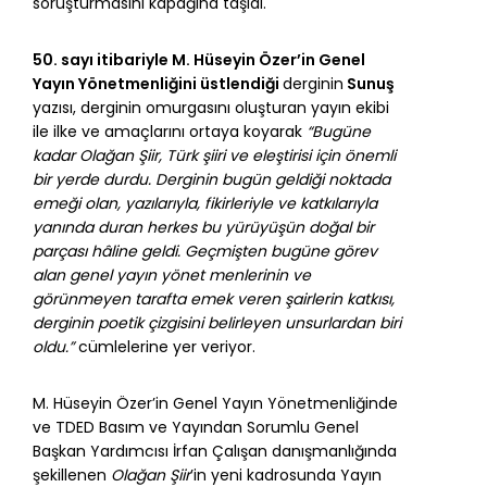
soruşturmasını kapağına taşıdı.
50. sayı itibariyle M. Hüseyin Özer’in Genel
Yayın Yönetmenliğini üstlendiği
derginin
Sunuş
yazısı, derginin omurgasını oluşturan yayın ekibi
ile ilke ve amaçlarını ortaya koyarak
“Bugüne
kadar Olağan Şiir, Türk şiiri ve eleştirisi için önemli
bir yerde durdu. Derginin bugün geldiği noktada
emeği olan, yazılarıyla, fikirleriyle ve katkılarıyla
yanında duran herkes bu yürüyüşün doğal bir
parçası hâline geldi. Geçmişten bugüne görev
alan genel yayın yönet menlerinin ve
görünmeyen tarafta emek veren şairlerin katkısı,
derginin poetik çizgisini belirleyen unsurlardan biri
oldu.”
cümlelerine yer veriyor.
M. Hüseyin Özer’in Genel Yayın Yönetmenliğinde
ve TDED Basım ve Yayından Sorumlu Genel
Başkan Yardımcısı İrfan Çalışan danışmanlığında
şekillenen
Olağan Şiir
’in yeni kadrosunda Yayın