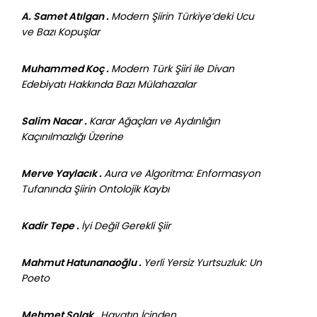
A. Samet Atılgan .
Modern Şiirin Türkiye’deki Ucu
ve Bazı Kopuşlar
Muhammed Koç .
Modern Türk Şiiri ile Divan
Edebiyatı Hakkında Bazı Mülahazalar
Salim Nacar .
Karar Ağaçları ve Aydınlığın
Kaçınılmazlığı Üzerine
Merve Yaylacık .
Aura ve Algoritma: Enformasyon
Tufanında Şiirin Ontolojik Kaybı
Kadir Tepe .
İyi Değil Gerekli Şiir
Mahmut Hatunanaoğlu .
Yerli Yersiz Yurtsuzluk: Un
Poeto
Mehmet Solak .
Hayatın İçinden