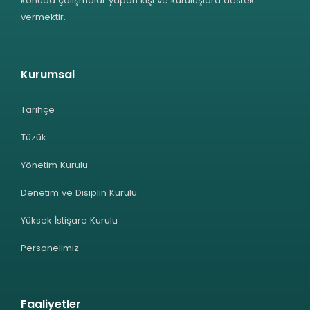
konuda çalışmalar yapan kişi ve kuruluşlara destek
vermektir.
Kurumsal
Tarihçe
Tüzük
Yönetim Kurulu
Denetim ve Disiplin Kurulu
Yüksek İstişare Kurulu
Personelimiz
Faaliyetler