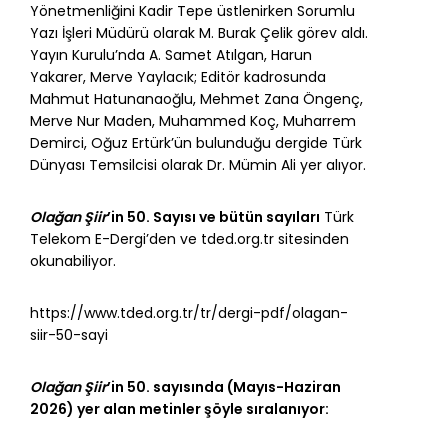
Yönetmenliğini Kadir Tepe üstlenirken Sorumlu
Yazı İşleri Müdürü olarak M. Burak Çelik görev aldı.
Yayın Kurulu’nda A. Samet Atılgan, Harun
Yakarer, Merve Yaylacık; Editör kadrosunda
Mahmut Hatunanaoğlu, Mehmet Zana Öngenç,
Merve Nur Maden, Muhammed Koç, Muharrem
Demirci, Oğuz Ertürk’ün bulunduğu dergide Türk
Dünyası Temsilcisi olarak Dr. Mümin Ali yer alıyor.
Olağan Şiir
’in 50. Sayısı ve bütün sayıları
Türk
Telekom E-Dergi’den ve tded.org.tr sitesinden
okunabiliyor.
https://www.tded.org.tr/tr/dergi-pdf/olagan-
siir-50-sayi
Olağan Şiir
’in 50. sayısında (Mayıs-Haziran
2026) yer alan metinler şöyle sıralanıyor: