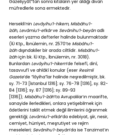
Gazeliyyât”tan sonra kıtaların yer aldığı divan
müfredlerle sona ermektedir.
Hersekli’nin
Levâyihu’l-hikem
,
Misbâhu’l-
îzâh
,
Levâmiu’l-efkâr
ve
Sevânihu’l-beyân
adlı
eserleri yazma defterler halinde bulunmaktadır
(İÜ Ktp., İbnülemin, nr. 2570’te
Misbâhu’l-
îzâh
dışındakiler bir arada ciltlidir.
Misbâhu’l-
îzâh
için bk. İÜ Ktp., İbnülemin, nr. 3018).
Bunlardan
Levâyihu’l-hikem
’de felsefî, dinî,
tasavvufî ve ahlâkî konular (eser
Resimli
Gazete
’de “lâyiha”lar halinde neşredilmiştir, bk.
sy. 71-73 [İstanbul 1316]; sy. 76-78 [1316], sy. 82-
84 [1316]; sy. 87 [1316]; sy. 89-93
[1316]);
Misbâhu’l-îzâh
’ta Avrupalılar’ın maarifte,
sanayide ilerledikleri, onlara yetişebilmek için
âdetlerini taklit etmek değil ilimlerini öğrenmek
gerektiği;
Levâmiu’l-efkâr
’da edebiyat, şiir, nesir,
cemiyet, hürriyet, meşrutiyet ve rejim
meseleleri;
Sevânihu’l-beyân
’da ise Tanzimat’ın