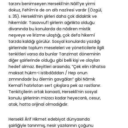
tarzını benimseyen Hersekli’nin Nâilî’ye yirmi
dokuz, Fehîm’e de on altı nazîresi vardır (Özgül,
s. 35). Hersekli’nin şiirleri daha çok didaktik ve
hikemîdir. Tasavvufî şiirlerin ağırlıkta olduğu
divanında bu konularda da nâdiren mistik
neşveye ve lirizme ulaştığı, çok defa hikemî
tarzda kaldığı görülür. Sosyal konularda yazdığı
şiirlerinde toplum meseleleri ve yöneticilerle ilgili
tenkitleri varsa da bunlar Tanzimat döneminin
diğer şairlerinde olduğu gibi belli kişi ve olayları
hedef almaz. Beyitleri arasında, “Çek elin râhatsa
maksat hükm-i istibdâddan / Hep onun
zımnındadır bu âlemin gavgāları” gibi Nâmık
Kemal’i hatırlatan sert çıkışlara pek az rastlanır.
Tenkitçilerin ortak kanaati, Hersekli’nin sosyal
konulu şiirlerinin mizacı kadar heyecanlı, cesur,
atak, hatta orijinal olmadığıdır.
Hersekli Ârif Hikmet edebiyat dünyasında
şairliğiyle tanınmış, nesir yazılarının çoğunu