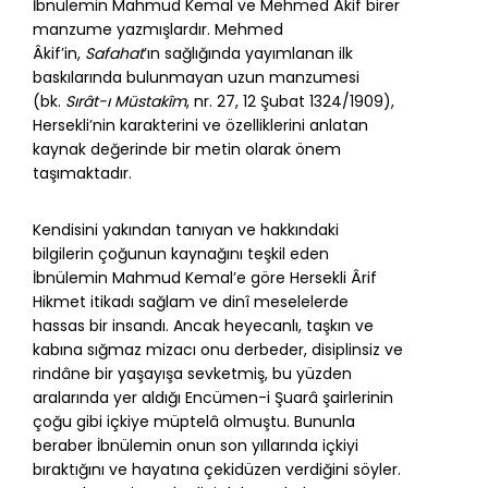
İbnülemin Mahmud Kemal ve Mehmed Âkif birer
manzume yazmışlardır. Mehmed
Âkif’in,
Safahat
’ın sağlığında yayımlanan ilk
baskılarında bulunmayan uzun manzumesi
(bk.
Sırât-ı Müstakîm
, nr. 27, 12 Şubat 1324/1909),
Hersekli’nin karakterini ve özelliklerini anlatan
kaynak değerinde bir metin olarak önem
taşımaktadır.
Kendisini yakından tanıyan ve hakkındaki
bilgilerin çoğunun kaynağını teşkil eden
İbnülemin Mahmud Kemal’e göre Hersekli Ârif
Hikmet itikadı sağlam ve dinî meselelerde
hassas bir insandı. Ancak heyecanlı, taşkın ve
kabına sığmaz mizacı onu derbeder, disiplinsiz ve
rindâne bir yaşayışa sevketmiş, bu yüzden
aralarında yer aldığı Encümen-i Şuarâ şairlerinin
çoğu gibi içkiye müptelâ olmuştu. Bununla
beraber İbnülemin onun son yıllarında içkiyi
bıraktığını ve hayatına çekidüzen verdiğini söyler.