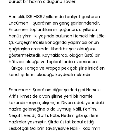
dürüst bir hâkim olduğunu söyler.
Hersekli, 1861-1862 yıllarında faaliyet gösteren
Encümen-i Şuarâ’nın en genç şairlerindendir.
Encümen toplantılarının çoğunun, o yıllarda
henüz yirmi iki yaşında bulunan Hersekli’nin Lâleli
Çukurçeşme’deki konağında yapılması onun
çağdaşları arasında itibarlı bir şair olduğunu
göstermektedir. Kaynaklarda, olağan üstü bir
hâfızası olduğu ve toplantılarda ezberinden
Türkçe, Farsça ve Arapça pek çok şiirle irticâlen
kendi şiirlerini okuduğu kaydedilmektedir.
Encümen-i Şuarâ’nın diğer şairleri gibi Hersekli
Ârif Hikmet de divan şiirine yeni bir hamle
kazandırmaya çalışmıştır. Divan edebiyatındaki
nazîre geleneğine o da uymuş, Nâilî, Fehîm,
Neşâtî, Vecdî, Güftî, Nâbî, Nedîm gibi şairlere
nazîreler yazmıştır. Şiirde üstat kabul ettiği
Leskofçalı Galib’in tavsiyesiyle Nâilî-i Kadîm’in