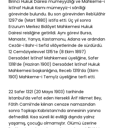
Birinci Hukuk Dairesi mümeyyizliği ve Mahkeme-i
İstînaf Hukuk Kısmı mümeyyiz-i sânîliği
görevinde bulundu. Bu son görevinden Rebîülâhir
1297’de (Mart 1880) istifa etti. Üç yıl sonra
Erzurum Merkez Bidâyet Mahkemesi Hukuk
Dairesi reisliğine getirildi. Aynı görevi Bursa,
Manastır, Yanya, Kastamonu, Adana ve ardından
Cezâir-i Bahr-i Sefîd vilâyetlerinde de sürdürdü.
12 Cemâziyelevvel 1315’te (8 Ekim 1897)
Dersaâdet İstînaf Mahkemesi üyeliğine, Safer
1318’de (Haziran 1900) Dersaâdet İstînaf Hukuk
Mahkemesi başkanlığına, Receb 1319’da (Ekim
1901) Mahkeme-i Temyîz üyeliğine terfi etti.
22 Safer 1321 (20 Mayıs 1903) tarihinde
İstanbul’da vefat eden Hersekli Ârif Hikmet Bey,
Fâtih Camii’nde kılınan cenaze namazından
sonra Topkapı Kabristanı’nda annesinin yanına
defnedildi. Kısa süreli iki evliliği dışında yalnız
yaşamış, çocuğu olmamıştır. Ölümü üzerine