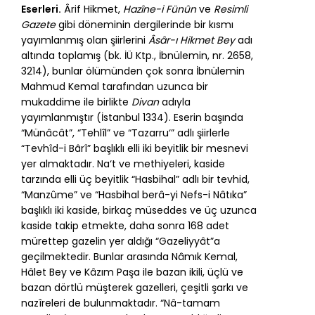
Eserleri.
Ârif Hikmet,
Hazîne-i Fünûn
ve
Resimli
Gazete
gibi döneminin dergilerinde bir kısmı
yayımlanmış olan şiirlerini
Âsâr-ı Hikmet Bey
adı
altında toplamış (bk. İÜ Ktp., İbnülemin, nr. 2658,
3214), bunlar ölümünden çok sonra İbnülemin
Mahmud Kemal tarafından uzunca bir
mukaddime ile birlikte
Divan
adıyla
yayımlanmıştır (İstanbul 1334). Eserin başında
“Münâcât”, “Tehlîl” ve “Tazarru‘” adlı şiirlerle
“Tevhîd-i Bârî” başlıklı elli iki beyitlik bir mesnevi
yer almaktadır. Na‘t ve methiyeleri, kaside
tarzında elli üç beyitlik “Hasbihal” adlı bir tevhid,
“Manzûme” ve “Hasbihal berâ-yi Nefs-i Nâtıka”
başlıklı iki kaside, birkaç müseddes ve üç uzunca
kaside takip etmekte, daha sonra 168 adet
mürettep gazelin yer aldığı “Gazeliyyât”a
geçilmektedir. Bunlar arasında Nâmık Kemal,
Hâlet Bey ve Kâzım Paşa ile bazan ikili, üçlü ve
bazan dörtlü müşterek gazelleri, çeşitli şarkı ve
nazîreleri de bulunmaktadır. “Nâ-tamam