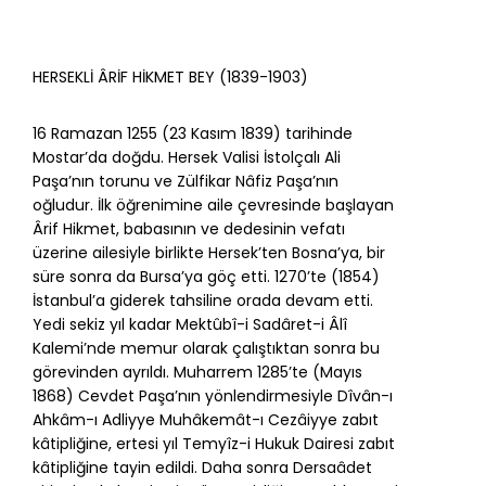
HERSEKLİ ÂRİF HİKMET BEY (1839-1903)
16 Ramazan 1255 (23 Kasım 1839) tarihinde
Mostar’da doğdu. Hersek Valisi İstolçalı Ali
Paşa’nın torunu ve Zülfikar Nâfiz Paşa’nın
oğludur. İlk öğrenimine aile çevresinde başlayan
Ârif Hikmet, babasının ve dedesinin vefatı
üzerine ailesiyle birlikte Hersek’ten Bosna’ya, bir
süre sonra da Bursa’ya göç etti. 1270’te (1854)
İstanbul’a giderek tahsiline orada devam etti.
Yedi sekiz yıl kadar Mektûbî-i Sadâret-i Âlî
Kalemi’nde memur olarak çalıştıktan sonra bu
görevinden ayrıldı. Muharrem 1285’te (Mayıs
1868) Cevdet Paşa’nın yönlendirmesiyle Dîvân-ı
Ahkâm-ı Adliyye Muhâkemât-ı Cezâiyye zabıt
kâtipliğine, ertesi yıl Temyîz-i Hukuk Dairesi zabıt
kâtipliğine tayin edildi. Daha sonra Dersaâdet