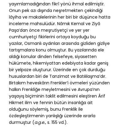
yayımlamadığından fikrî yönü ihmal edilmiştir.
Onun pek azı dışında neşretmekten çekindiği
lâyiha ve makalelerinin her biri bir düşünce hatta
inceleme mahsulüdür. Nâmık Kemal ve Ziyâ
Paşa’dan önce meşrutiyetçi ve yer yer
cumhuriyetçi fikirlerini ortaya koyduğu bu
yazılar, Osmanlı aydınları arasında gizliden gizliye
tartışmalara konu olmuştur. Bu yazılarında ele
aldığı konular dinden felsefeye, siyasetten
hükümete, hikemiyattan edebiyata kadar geniş
bir yelpaze oluşturur. Üzerinde en çok durduğu
hususlardan biri de Tanzimat ve Batılılaşma’dır.
Birtakım heveskârın Frenkler’i övmeleri yüzünden
halkın Frenkliğe meyletmesini ve Avrupa’nın
yaşayış biçiminin taklit edilmesini eleştiren Ârif
Hikmet ilim ve fennin bütün insanlığa ait
olduğunu söylemiş, bunu Frenklik ile
özdeşleştirmenin yanlışlığı üzerinde ısrarla
durmuştur (
a.g.e.
, s. 155 vd.).