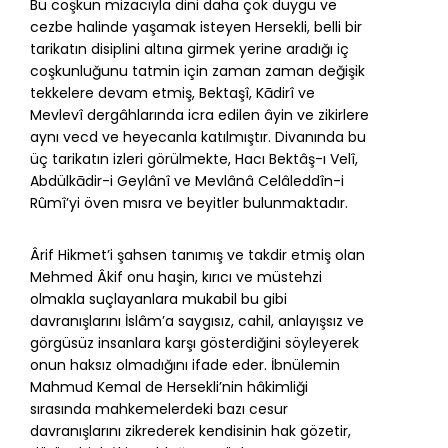
Bu coşkun mizacıyla dini daha çok duygu ve
cezbe halinde yaşamak isteyen Hersekli, belli bir
tarikatın disiplini altına girmek yerine aradığı iç
coşkunluğunu tatmin için zaman zaman değişik
tekkelere devam etmiş, Bektaşî, Kādirî ve
Mevlevî dergâhlarında icra edilen âyin ve zikirlere
aynı vecd ve heyecanla katılmıştır. Divanında bu
üç tarikatın izleri görülmekte, Hacı Bektâş-ı Velî,
Abdülkādir-i Geylânî ve Mevlânâ Celâleddîn-i
Rûmî’yi öven mısra ve beyitler bulunmaktadır.
Ârif Hikmet’i şahsen tanımış ve takdir etmiş olan
Mehmed Âkif onu haşin, kırıcı ve müstehzi
olmakla suçlayanlara mukabil bu gibi
davranışlarını İslâm’a saygısız, cahil, anlayışsız ve
görgüsüz insanlara karşı gösterdiğini söyleyerek
onun haksız olmadığını ifade eder. İbnülemin
Mahmud Kemal de Hersekli’nin hâkimliği
sırasında mahkemelerdeki bazı cesur
davranışlarını zikrederek kendisinin hak gözetir,