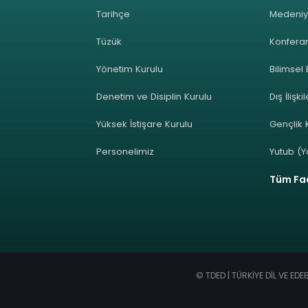
Tarihçe
Medeniy
Tüzük
Konferan
Yönetim Kurulu
Bilimsel 
Denetim ve Disiplin Kurulu
Dış İlişki
Yüksek İstişare Kurulu
Gençlik K
Personelimiz
Yutub (Y
Tüm Faa
© TDED | TÜRKİYE DİL VE ED