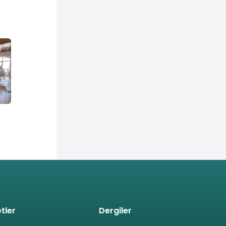
tler
Dergiler