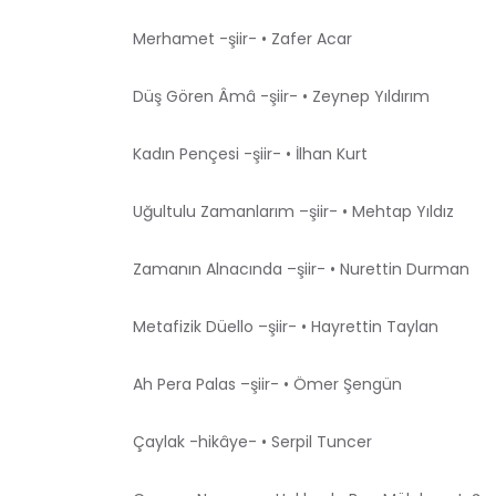
Merhamet -şiir- • Zafer Acar
Düş Gören Âmâ -şiir- • Zeynep Yıldırım
Kadın Pençesi -şiir- • İlhan Kurt
Uğultulu Zamanlarım –şiir- • Mehtap Yıldız
Zamanın Alnacında –şiir- • Nurettin Durman
Metafizik Düello –şiir- • Hayrettin Taylan
Ah Pera Palas –şiir- • Ömer Şengün
Çaylak -hikâye- • Serpil Tuncer