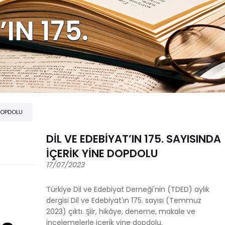
IN 175.
 DOPDOLU
DİL VE EDEBİYAT’IN 175. SAYISINDA
İÇERİK YİNE DOPDOLU
17/07/2023
Türkiye Dil ve Edebiyat Derneği'nin (TDED) aylık
dergisi Dil ve Edebiyat'ın 175. sayısı (Temmuz
2023) çıktı. Şiir, hikâye, deneme, makale ve
incelemelerle içerik yine dopdolu.