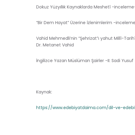
Dokuz Yüzyıllık Kaynaklarda Meshetî -inceleme- • P
“Bir Dem Hayat” Üzerine İzlenimlerim -incelem
Vahid Mehmedli’nin “Şehrizat”ı yahut Millî-Tar
Dr. Metanet Vahid
İngilizce Yazan Müslüman Şairler -II: Sadi Yusu
Kaynak:
https://www.edebiyatdaima.com/dil-ve-edebiya