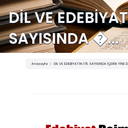
DİL VE EDEBİYAT’
SAYISINDA �...
Anasayfa
DİL VE EDEBİYAT’IN 175. SAYISINDA İÇERİK YİNE