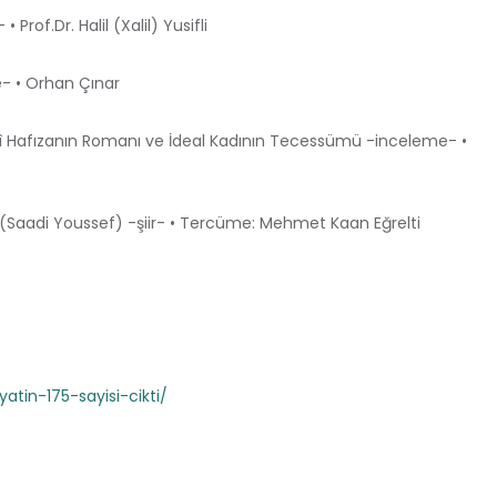
rof.Dr. Halil (Xalil) Yusifli
e- • Orhan Çınar
ihî Hafızanın Romanı ve İdeal Kadının Tecessümü -inceleme- •
f (Saadi Youssef) -şiir- • Tercüme: Mehmet Kaan Eğrelti
tin-175-sayisi-cikti/