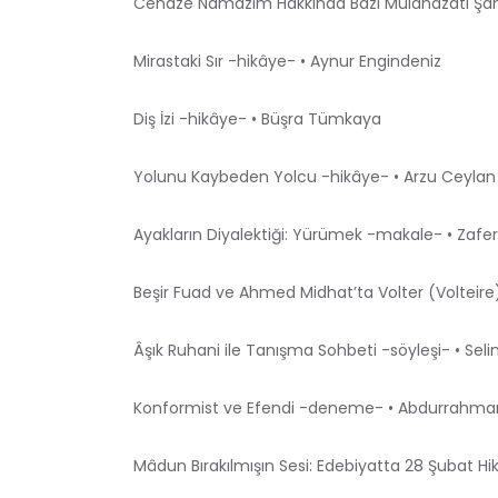
Cenaze Namazım Hakkında Bazı Mülahazatı Şami
Mirastaki Sır -hikâye- • Aynur Engindeniz
Diş İzi -hikâye- • Büşra Tümkaya
Yolunu Kaybeden Yolcu -hikâye- • Arzu Ceylan
Ayakların Diyalektiği: Yürümek -makale- • Zafe
Beşir Fuad ve Ahmed Midhat’ta Volter (Volteir
Âşık Ruhani ile Tanışma Sohbeti -söyleşi- • Sel
Konformist ve Efendi -deneme- • Abdurrahma
Mâdun Bırakılmışın Sesi: Edebiyatta 28 Şubat Hi