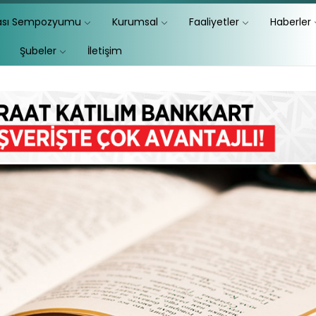
lası Sempozyumu
Kurumsal
Faaliyetler
Haberler
Şubeler
İletişim