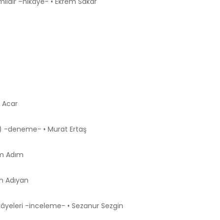
ldir –hikâye- • Ekrem Sakar
r Acar
e) -deneme- • Murat Ertaş
im Adım
n Adıyan
kâyeleri -inceleme- • Sezanur Sezgin