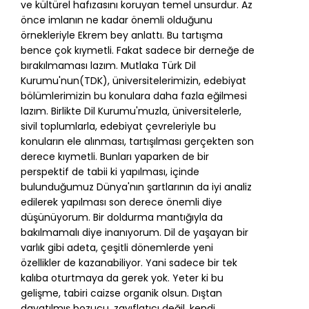
ve kültürel hafızasını koruyan temel unsurdur. Az
önce imlanın ne kadar önemli olduğunu
örnekleriyle Ekrem bey anlattı. Bu tartışma
bence çok kıymetli. Fakat sadece bir derneğe de
bırakılmaması lazım. Mutlaka Türk Dil
Kurumu'nun(TDK), üniversitelerimizin, edebiyat
bölümlerimizin bu konulara daha fazla eğilmesi
lazım. Birlikte Dil Kurumu'muzla, üniversitelerle,
sivil toplumlarla, edebiyat çevreleriyle bu
konuların ele alınması, tartışılması gerçekten son
derece kıymetli. Bunları yaparken de bir
perspektif de tabii ki yapılması, içinde
bulunduğumuz Dünya'nın şartlarının da iyi analiz
edilerek yapılması son derece önemli diye
düşünüyorum. Bir doldurma mantığıyla da
bakılmamalı diye inanıyorum. Dil de yaşayan bir
varlık gibi adeta, çeşitli dönemlerde yeni
özellikler de kazanabiliyor. Yani sadece bir tek
kalıba oturtmaya da gerek yok. Yeter ki bu
gelişme, tabiri caizse organik olsun. Dıştan
dayatılmış bozucu, zayıflatıcı değil, kendi