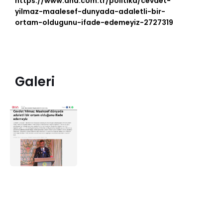
https://www.dha.com.tr/politika/cevdet-
yilmaz-maalesef-dunyada-adaletli-bir-
ortam-oldugunu-ifade-edemeyiz-2727319
Galeri