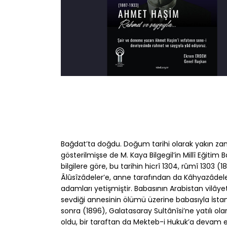
Bağdat’ta doğdu. Doğum tarihi olarak yakın zama
gösterilmişse de M. Kaya Bilgegil’in Millî Eğitim
bilgilere göre, bu tarihin hicrî 1304, rûmî 1303 
Âlûsîzâdeler’e, anne tarafından da Kâhyazâdeler
adamları yetişmiştir. Babasının Arabistan vilâyet
sevdiği annesinin ölümü üzerine babasıyla İstan
sonra (1896), Galatasaray Sultânîsi’ne yatılı ol
oldu, bir taraftan da Mekteb-i Hukuk’a devam ett