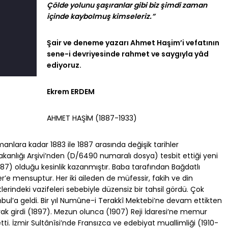
Çölde yolunu şaşıranlar gibi biz şimdi zaman
içinde kaybolmuş kimseleriz.”
Şair ve deneme yazarı Ahmet Haşim’i vefatının
sene-i devriyesinde rahmet ve saygıyla yâd
ediyoruz.
Ekrem ERDEM
AHMET HAŞİM (1887-1933)
nlara kadar 1883 ile 1887 arasında değişik tarihler
 Bakanlığı Arşivi’nden (D/6490 numaralı dosya) tesbit ettiği yeni
(1887) olduğu kesinlik kazanmıştır. Baba tarafından Bağdatlı
’e mensuptur. Her iki aileden de müfessir, fakih ve din
lerindeki vazifeleri sebebiyle düzensiz bir tahsil gördü. Çok
bul’a geldi. Bir yıl Numûne-i Terakkî Mektebi’ne devam ettikten
arak girdi (1897). Mezun olunca (1907) Reji İdaresi’ne memur
i. İzmir Sultânîsi’nde Fransızca ve edebiyat muallimliği (1910-