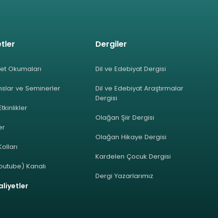
tler
Dergiler
et Okumaları
Dil ve Edebiyat Dergisi
slar ve Seminerler
Dil ve Edebiyat Araştırmalar
Dergisi
Etkinlikler
Olağan Şiir Dergisi
ler
Olağan Hikaye Dergisi
olları
Kardelen Çocuk Dergisi
outube) Kanalı
Dergi Yazarlarımız
liyetler