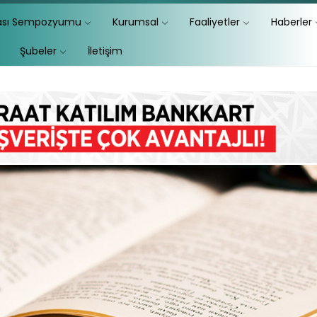
lası Sempozyumu
Kurumsal
Faaliyetler
Haberler
Şubeler
İletişim