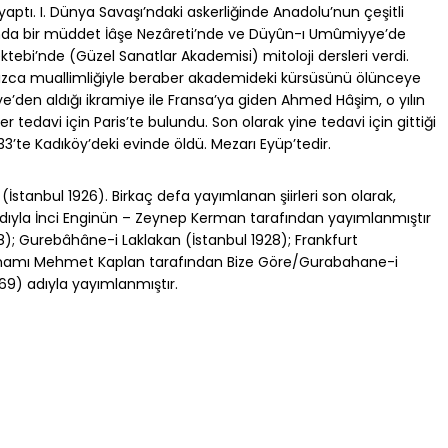
aptı. I. Dünya Savaşı’ndaki askerliğinde Anadolu’nun çeşitli
rasında bir müddet İâşe Nezâreti’nde ve Düyûn-ı Umûmiyye’de
ktebi’nde (Güzel Sanatlar Akademisi) mitoloji dersleri verdi.
nsızca muallimliğiyle beraber akademideki kürsüsünü ölünceye
den aldığı ikramiye ile Fransa’ya giden Ahmed Hâşim, o yılın
fer tedavi için Paris’te bulundu. Son olarak yine tedavi için gittiği
3’te Kadıköy’deki evinde öldü. Mezarı Eyüp’tedir.
âle (İstanbul 1926). Birkaç defa yayımlanan şiirleri son olarak,
eri) adıyla İnci Enginün – Zeynep Kerman tarafından yayımlanmıştır
928); Gurebâhâne-i Laklakan (İstanbul 1928); Frankfurt
tamamı Mehmet Kaplan tarafından Bize Göre/Gurabahane-i
9) adıyla yayımlanmıştır.