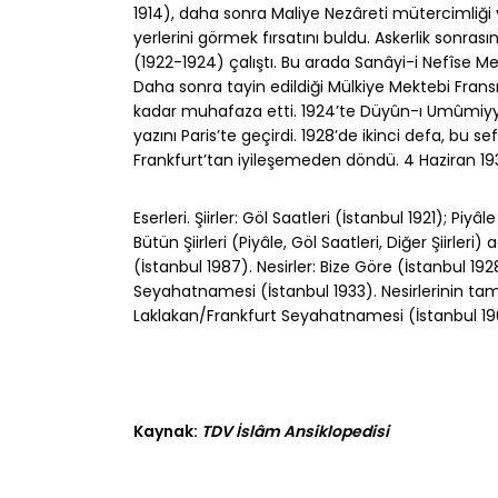
1914), daha sonra Maliye Nezâreti mütercimliği y
yerlerini görmek fırsatını buldu. Askerlik son
(1922-1924) çalıştı. Bu arada Sanâyi-i Nefîse Me
Daha sonra tayin edildiği Mülkiye Mektebi Fra
kadar muhafaza etti. 1924’te Düyûn-ı Umûmiyye’
yazını Paris’te geçirdi. 1928’de ikinci defa, bu se
Frankfurt’tan iyileşemeden döndü. 4 Haziran 193
Eserleri. Şiirler: Göl Saatleri (İstanbul 1921); Piy
Bütün Şiirleri (Piyâle, Göl Saatleri, Diğer Şiirl
(İstanbul 1987). Nesirler: Bize Göre (İstanbul 1
Seyahatnamesi (İstanbul 1933). Nesirlerinin 
Laklakan/Frankfurt Seyahatnamesi (İstanbul 196
Kaynak:
TDV İslâm Ansiklopedisi