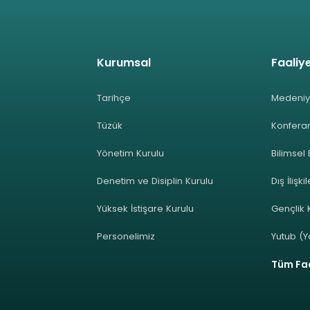
Kurumsal
Faaliye
Tarihçe
Medeniy
Tüzük
Konferan
Yönetim Kurulu
Bilimsel 
Denetim ve Disiplin Kurulu
Dış İlişki
Yüksek İstişare Kurulu
Gençlik K
Personelimiz
Yutub (Y
Tüm Faa