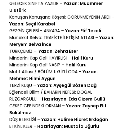
GELECEK SINIFTA YAZILIR
–
Yazan: Muammer
Ulutürk
Konuşan Konuşana Köşesi: GÖRÜNMEYENİN ARDI -
Yazan: Seçil Karabel
GEZGİN ÇELEBİ - ANKARA –
Yazan:Elif Tekeli
Münekkit Selva: TRAFİKTE İLETİŞİM ATLASI –
Yazan:
Meryem Selva İnce
TÜRKÇEMİZ -
Yazan: Zehra Eser
Minderini Kap Gel! HAYIRLISI –
Halil Kuru
Minderini Kap Gel! NASİP –
Halil Kuru
Motif Atlası / BÖLÜM 1: GİZLİ ODA –
Yazan:
Mehmet Hilmi Aygün
TERZİ KUŞU –
Yazan: Ayşegül Sözen Dağ
Eğlenceli Bilim / BAHARIN NEFESİ: DOĞAL
RÜZGARGÜLÜ –
Hazırlayan: Eda Gizem Güllü
CEKET CEBİNDEKİ ORMAN –
Yazan: Zeynep Elif
Bükülmez
DÜŞ BİLEKLİĞİ –
Yazan: Halime Hicret Erdoğan
ETKİNLİKLER –
Hazırlayan: Mustafa Uğurlu