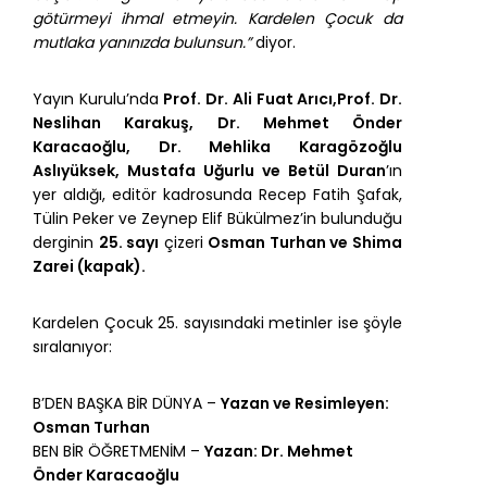
götürmeyi ihmal etmeyin. Kardelen Çocuk da
mutlaka yanınızda bulunsun.”
diyor.
Yayın Kurulu’nda
Prof. Dr. Ali Fuat Arıcı,Prof. Dr.
Neslihan Karakuş, Dr. Mehmet Önder
Karacaoğlu, Dr. Mehlika Karagözoğlu
Aslıyüksek, Mustafa Uğurlu ve Betül Duran
’ın
yer aldığı, editör kadrosunda Recep Fatih Şafak,
Tülin Peker ve Zeynep Elif Bükülmez’in bulunduğu
derginin
25. sayı
çizeri
Osman Turhan ve Shima
Zarei (kapak).
Kardelen Çocuk 25. sayısındaki metinler ise şöyle
sıralanıyor:
B’DEN BAŞKA BİR DÜNYA –
Yazan ve Resimleyen:
Osman Turhan
BEN BİR ÖĞRETMENİM –
Yazan: Dr. Mehmet
Önder Karacaoğlu