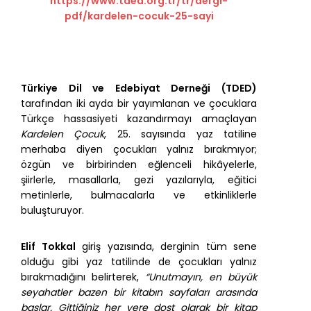
https://www.tded.org.tr/tr/dergi-
pdf/kardelen-cocuk-25-sayi
Türkiye Dil ve Edebiyat Derneği (TDED)
tarafından iki ayda bir yayımlanan ve çocuklara
Türkçe hassasiyeti kazandırmayı amaçlayan
Kardelen Çocuk
, 25. sayısında yaz tatiline
merhaba diyen çocukları yalnız bırakmıyor;
özgün ve birbirinden eğlenceli hikâyelerle,
şiirlerle, masallarla, gezi yazılarıyla, eğitici
metinlerle, bulmacalarla ve etkinliklerle
buluşturuyor.
Elif Tokkal
giriş yazısında, derginin tüm sene
olduğu gibi yaz tatilinde de çocukları yalnız
bırakmadığını belirterek,
“Unut­mayın, en büyük
seyahatler bazen bir kitabın sayfaları arasında
başlar. Gittiğiniz her yere dost olarak bir kitap